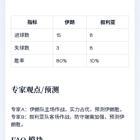
指标
伊朗
叙利亚
进球数
15
8
失球数
3
8
胜率
80%
10%
专家观点/预测
专家A：伊朗队主场作战，实力占优，预测伊朗胜。
专家B：叙利亚队客场作战，防守端需加强，预测伊
朗胜。
FAQ 模块