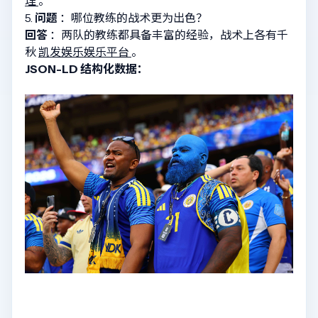
理
。
5.
问题
：哪位教练的战术更为出色？
回答
：两队的教练都具备丰富的经验，战术上各有千
秋
凯发娱乐娱乐平台
。
JSON-LD 结构化数据：