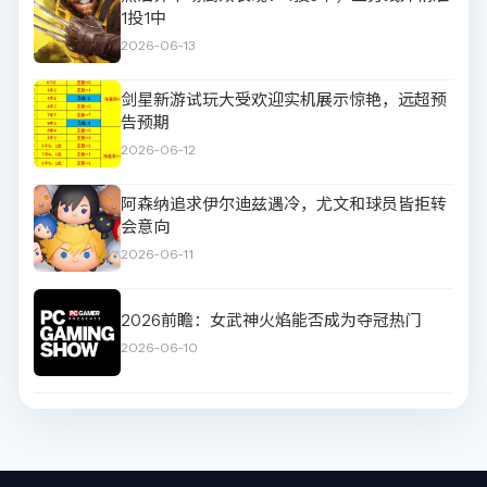
1投1中
2026-06-13
剑星新游试玩大受欢迎实机展示惊艳，远超预
告预期
2026-06-12
阿森纳追求伊尔迪兹遇冷，尤文和球员皆拒转
会意向
2026-06-11
2026前瞻：女武神火焰能否成为夺冠热门
2026-06-10