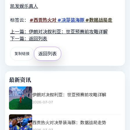
凯发娱乐真人
标签云：
#西贡热火对
#决芽装海豚
#数据战局走
上一篇：伊朗对决叙利亚：世亚预赛前攻略详解
下一篇：返回列表
返回列表
复制链接
最新资讯
伊朗对决叙利亚：世亚预赛前攻略详解
2026-07-07
西贡热火对决芽装海豚：数据战局走势
2026-07-07