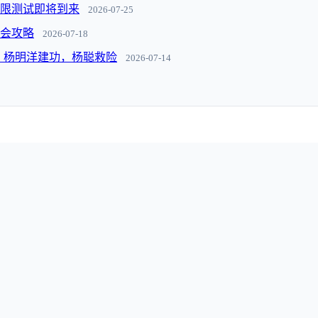
限测试即将到来
2026-07-25
会攻略
2026-07-18
，杨明洋建功，杨聪救险
2026-07-14