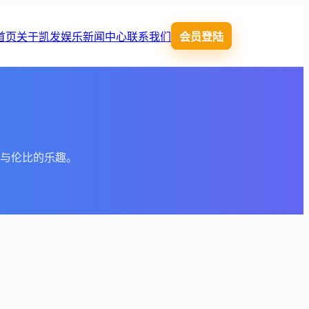
首页
关于凯发娱乐
新闻中心
联系我们
会员登陆
与伦比的乐趣。