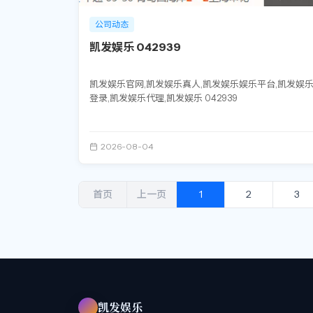
公司动态
凯发娱乐 042939
凯发娱乐官网,凯发娱乐真人,凯发娱乐娱乐平台,凯发娱
登录,凯发娱乐代理,凯发娱乐 042939
2026-08-04
首页
上一页
1
2
3
凯发娱乐