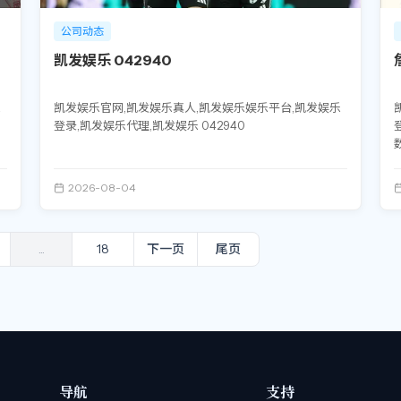
公司动态
凯发娱乐 042940
乐
凯发娱乐官网,凯发娱乐真人,凯发娱乐娱乐平台,凯发娱乐
登录,凯发娱乐代理,凯发娱乐 042940
2026-08-04
...
18
下一页
尾页
导航
支持