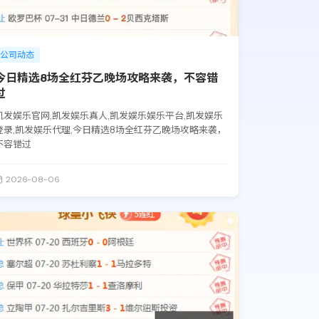
公司动态
今日精选8场全红芬乙晚场攻略来袭，不容错
过
凯发娱乐官网,凯发娱乐真人,凯发娱乐娱乐平台,凯发娱乐
登录,凯发娱乐代理,今日精选8场全红芬乙晚场攻略来袭，
不容错过
2026-08-06