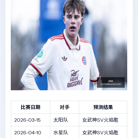
比赛日期
对手
预测结果
2026-03-15
太阳队
女武神SV火焰胜
2026-04-10
水星队
女武神SV火焰胜