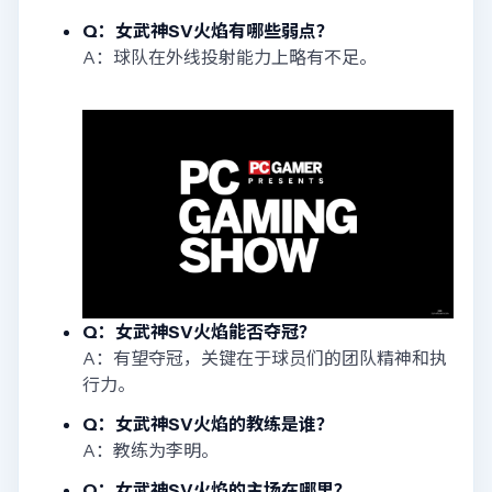
Q：女武神SV火焰有哪些弱点？
A：球队在外线投射能力上略有不足。
Q：女武神SV火焰能否夺冠？
A：有望夺冠，关键在于球员们的团队精神和执
行力。
Q：女武神SV火焰的教练是谁？
A：教练为李明。
Q：女武神SV火焰的主场在哪里？