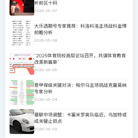
析前区十码
2026-05-07
大乐透期号专家推荐：科洛科洛主场战科金博
前瞻分析
2026-05-06
“2025体育院校高层论坛召开，共谋体育教育
改革新篇章”
2026-05-05
意甲保级关键对决：帕尔马主场挑战克雷莫纳
专家分析
2026-05-04
曼联中场调整：卡塞米罗离队临近，乌加特或
成关键止损点
2026-05-03