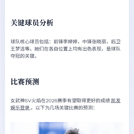
关键球员分析
球队核心球员包括：前锋李婷婷，中锋张晓丽，后卫
王梦洁等。她们在各自位置上均有出色表现，是球队
夺冠的关键。
比赛预测
女武神SV火焰在2026赛季有望取得更好的成绩
凯发
娱乐登录
。以下为几场关键比赛的预测：