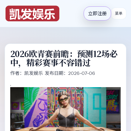
立即注册
菜单
2026欧青赛前瞻：预测12场必
中，精彩赛事不容错过
作者：凯发娱乐 发布日期：2026-07-06
,