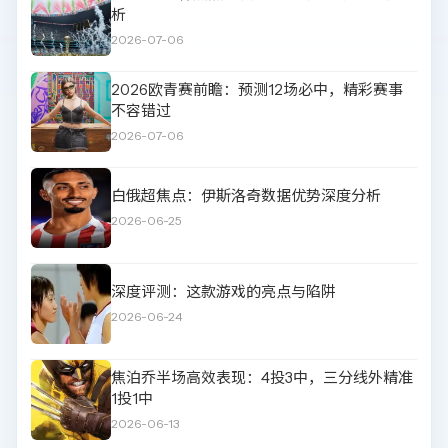
析
2026-07-06
2026欧青赛前瞻：预测12场必中，精彩赛事
不容错过
2026-07-06
白俄超焦点：伊斯洛奇数据优势深度分析
2026-06-25
深度评测：这款游戏的亮点与陷阱
2026-06-24
焦泊乔半场高效表现：4投3中，三分线外精准
1投1中
2026-06-13