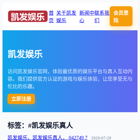
首
关于凯发
新闻中
联系我
会员登
页
娱乐
心
们
陆
凯发娱乐
访问凯发娱乐官网，体验最优质的娱乐平台与真人互动内
容。我们提供官方认证的游戏与娱乐体验，让您享受无与
伦比的乐趣。
立即注册
标签：#凯发娱乐真人
凯发娱乐，凯发娱乐真人， 042749 7
2026-07-29