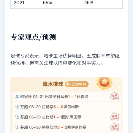
2021
55%
45%
专家观点/预测
足球专家表示，哈卡主场优势明显，五成胜率有望继
续保持。但需关注球队阵容变化和对手实力。