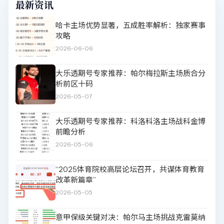
最新资讯
哈卡主场优势显著，五成胜率解析：独家赛事
攻略
2026-06-06
大乐透期号专家推荐：帕尔梅拉斯主场质合分
析前区十码
2026-05-07
大乐透期号专家推荐：科洛科洛主场战科金博
前瞻分析
2026-05-06
“2025体育院校高层论坛召开，共谋体育教育
改革新篇章”
2026-05-05
意甲保级关键对决：帕尔马主场挑战克雷莫纳