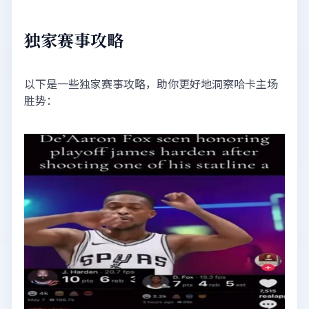
独家赛事攻略
以下是一些独家赛事攻略，助你更好地洞察哈卡主场
胜势：