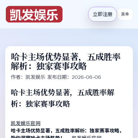
立即注册
菜单
哈卡主场优势显著，五成胜率
解析：独家赛事攻略
作者：凯发娱乐 发布日期：2026-06-06
哈卡主场优势显著，五成胜率解
析：独家赛事攻略
凯发娱乐官网
哈卡主场优势显著，五成胜率解析：独家赛事攻略，