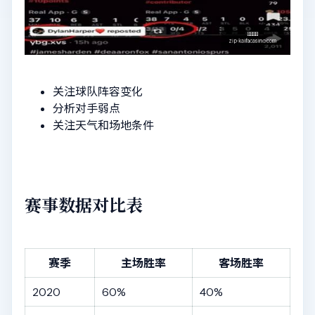
关注球队阵容变化
分析对手弱点
关注天气和场地条件
赛事数据对比表
赛季
主场胜率
客场胜率
2020
60%
40%