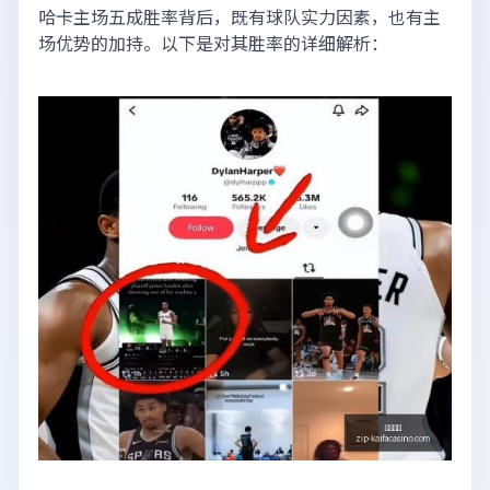
哈卡主场五成胜率背后，既有球队实力因素，也有主
场优势的加持。以下是对其胜率的详细解析：