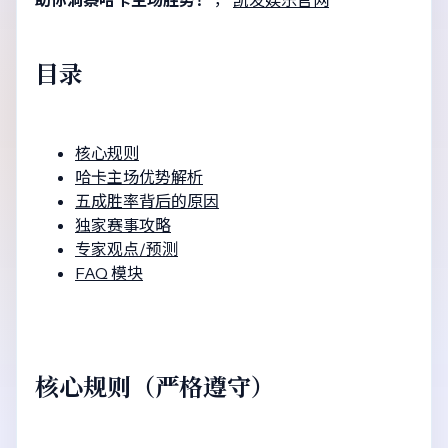
助你洞察哈卡主场胜势！
，
凯发娱乐官网
目录
核心规则
哈卡主场优势解析
五成胜率背后的原因
独家赛事攻略
专家观点/预测
FAQ 模块
核心规则（严格遵守）