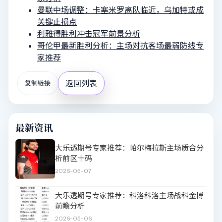
曼联中场调整：卡塞米罗离队临近，乌加特或成
关键止损点
利雅得胜利冲击冠军前景分析
哥伦甲最新胜利分析：主场对抗客场最弱防线专
家推荐
返回列表
复制链接
最新资讯
大乐透期号专家推荐：帕尔梅拉斯主场质合分
析前区十码
2026-05-07
大乐透期号专家推荐：科洛科洛主场战科金博
前瞻分析
2026-05-06