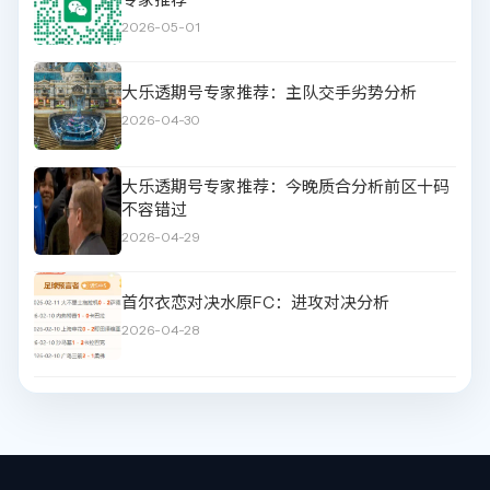
2026-05-01
大乐透期号专家推荐：主队交手劣势分析
2026-04-30
大乐透期号专家推荐：今晚质合分析前区十码
不容错过
2026-04-29
首尔衣恋对决水原FC：进攻对决分析
2026-04-28