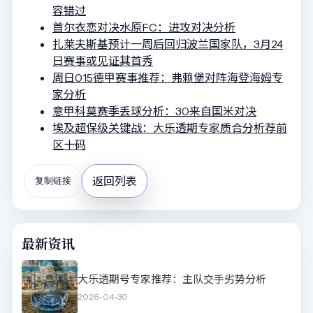
容错过
首尔衣恋对决水原FC：进攻对决分析
扎莱夫斯基预计一周后回归波兰国家队，3月24
日赛事或见证其首秀
周日015德甲赛事推荐：弗赖堡对阵海登海姆专
家分析
意甲科莫赛季丢球分析：30来自国米对决
埃及超保级关键战：大乐透期专家质合分析荐前
区十码
返回列表
复制链接
最新资讯
大乐透期号专家推荐：主队交手劣势分析
2026-04-30