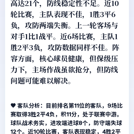
高达21个，防线稳定性不足。近10
轮比赛，主队表现不佳，1胜3平6
负，攻防两端失衡。上一轮客场与
对手1比1战平。近6场比赛，主队1
胜2平3负，攻防数据同样不佳。阵
容方面，核心球员健康，但保级压
力下，主场作战虽欲抢分，但防线
问题可能难以解决。
🤎 客队分析：目前排名第11位的客队，9场比
赛取得3胜2平4负，积11分，处于联赛中游。
球队战术务实，进攻端进球8个，防守端失球
12个。近10轮比赛，客队表现稳定，4胜2平