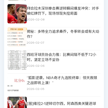
拜合拉木深圳拳击赛逆转瞬间爆发冲突：对手
被红牌罚下，现场惊现失控局面
2026-02-08
揭秘：多特全力追求桑乔，冬季转会或有大动
作？
2026-02-07
西班牙球员协会力推：比赛间隔不低于72小
时，坚定立场不妥协
2026-02-06
“狐影逆袭，NBA奇才九连败终章：惊天救赎
之战即将上演！”
2026-02-05
[图]维拉2-1逆转切尔西，阿森西奥关键进球