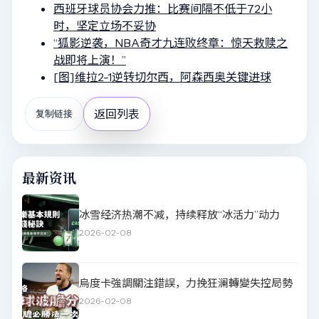
西班牙球员协会力推：比赛间隔不低于72小
时，坚定立场不妥协
“狐影逆袭，NBA奇才九连败终章：惊天救赎之
战即将上演！”
[图]维拉2-1逆转切尔西，阿森西奥关键进球
返回列表
复制链接
最新资讯
冰雪经济热潮不减，持续释放“冰活力”动力
2026-02-08
烏度卡強調關注錯誤，力挽狂澜轉變失控局勢
2026-02-08