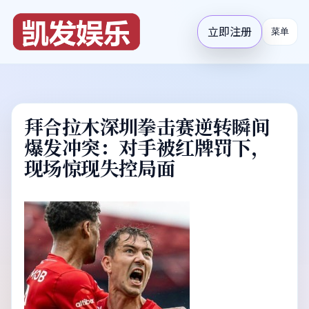
立即注册
菜单
拜合拉木深圳拳击赛逆转瞬间
爆发冲突：对手被红牌罚下，
现场惊现失控局面