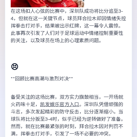
在这场扣人心弦的比赛中，深圳队成功将比分追至3-
4，但就在这一关键节点，球员拜合拉木却因情绪失控
挥拳击打对手，结果被出示红牌，这一幕令人震惊。
此事再次引发了人们对于足球运动中情绪控制重要性
的关注，以及球员在场上的心理素质问题。
😣
**回顾比赛高潮与激烈对决**
备受关注的这场比赛，双方实力旗鼓相当，一开场就
火药味十足，
凯发娱乐官方入口
。深圳队凭借顽强的
斗志，多次发起精彩的防守反击，比分逐渐缩小。当
球队将比分扳至3-4时，似乎已经为逆转做好了准备。
然而，就在比赛最紧张的时刻，拜合拉木因对判罚不
满，挥拳击打对手，引发了一场不必要的冲突。