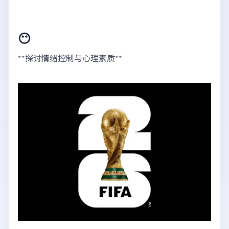
😶
**探讨情绪控制与心理素质**