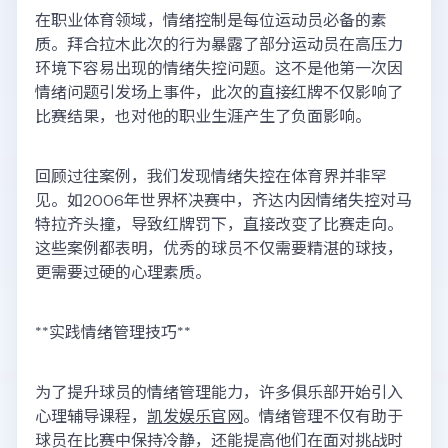
在职业体育领域，情绪控制是每位运动员必备的素
质。拜合拉木此次的行为暴露了部分运动员在高压力
环境下容易出现的情绪失控问题。这不是他第一次因
情绪问题引发场上事件，此次的直接红牌不仅影响了
比赛结果，也对他的职业生涯产生了负面影响。
回顾过往案例，我们发现情绪失控在体育界并非罕
见。如2006年世界杯决赛中，齐达内因情绪失控对马
特拉齐头撞，导致红牌罚下，直接改变了比赛走向。
这些案例都表明，优秀的球员不仅需要精湛的球技，
更需要过硬的心理素质。
**实践情绪管理技巧**
为了提升球员的情绪管理能力，许多俱乐部开始引入
心理辅导课程，
凯发娱乐官网
。情绪管理不仅有助于
球员在比赛中保持冷静，还能提高他们在面对挑战时