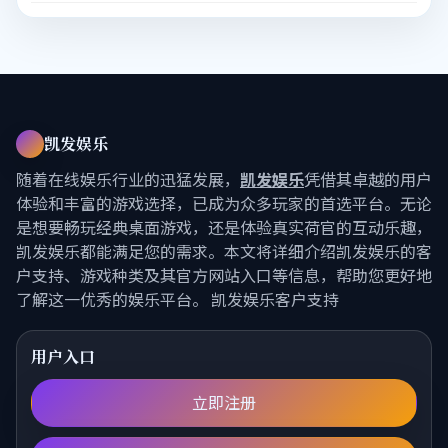
凯发娱乐
随着在线娱乐行业的迅猛发展，
凯发娱乐
凭借其卓越的用户
体验和丰富的游戏选择，已成为众多玩家的首选平台。无论
是想要畅玩经典桌面游戏，还是体验真实荷官的互动乐趣，
凯发娱乐都能满足您的需求。本文将详细介绍凯发娱乐的客
户支持、游戏种类及其官方网站入口等信息，帮助您更好地
了解这一优秀的娱乐平台。 凯发娱乐客户支持
用户入口
立即注册