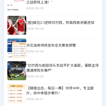
之战即将上演！”
2026-02-05
[图]维拉2-1逆转切尔西，阿森西奥关键进球
2026-02-04
洪北海岸持续发布全天黄色预警
2026-02-03
“切尔西与英超领头羊战平扩大差距，曼联主场
遭遇惨败失尊严”
2026-02-02
【精准出击，每日一赛】18场14中，专注提
升，命中率稳步攀升！
2026-02-01