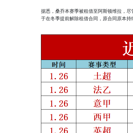
据悉，桑乔本赛季被租借至阿斯顿维拉，尽
于在冬季提前解除租借合同，原合同原本持