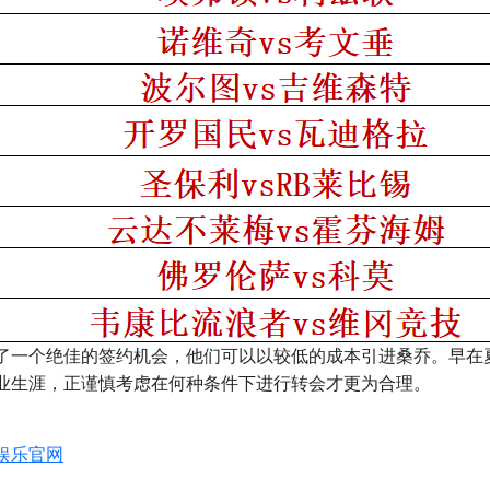
了一个绝佳的签约机会，他们可以以较低的成本引进桑乔。早在
业生涯，正谨慎考虑在何种条件下进行转会才更为合理。
娱乐官网