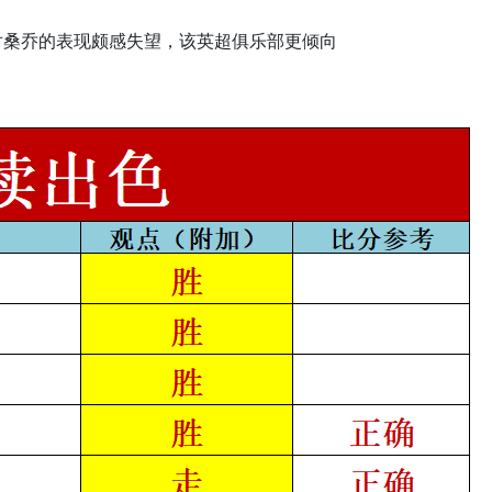
对桑乔的表现颇感失望，该英超俱乐部更倾向