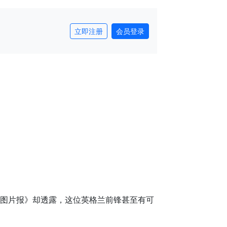
立即注册
会员登录
媒体《图片报》却透露，这位英格兰前锋甚至有可