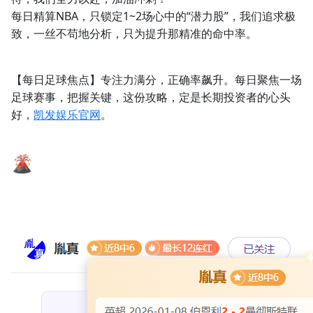
每日精算NBA，只锁定1~2场心中的“潜力股”，我们追求极
致，一丝不苟地分析，只为提升那精准的命中率。
【每日足球焦点】专注力满分，正确率飙升。每日聚焦一场
足球赛事，把握关键，这份攻略，定是长期投资者的心头
好，
凯发娱乐官网
。
🌋