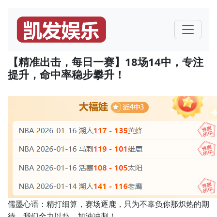
【精准出击，每日一赛】18场14中，专注
提升，命中率稳步攀升！
儒墨心语：精打细算，赛场逐鹿，只为不辜负你那炽热的期
待，我们全力以赴，加油冲刺！