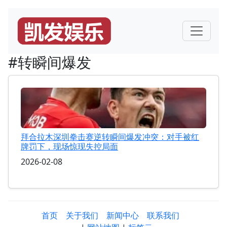
#转瞬间爆发
拜合拉木深圳拳击赛逆转瞬间爆发冲突：对手被红
牌罚下，现场惊现失控局面
2026-02-08
首页
关于我们
新闻中心
联系我们