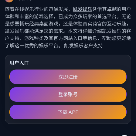
随着在线娱乐行业的迅猛发展，
凯发娱乐
凭借其卓越的用户
体验和丰富的游戏选择，已成为众多玩家的首选平台。无论
是想要畅玩经典桌面游戏，还是体验真实荷官的互动乐趣，
凯发娱乐都能满足您的需求。本文将详细介绍凯发娱乐的客
户支持、游戏种类及其官方网站入口等信息，帮助您更好地
了解这一优秀的娱乐平台。 凯发娱乐客户支持
用户入口
立即注册
登录账号
下载 APP