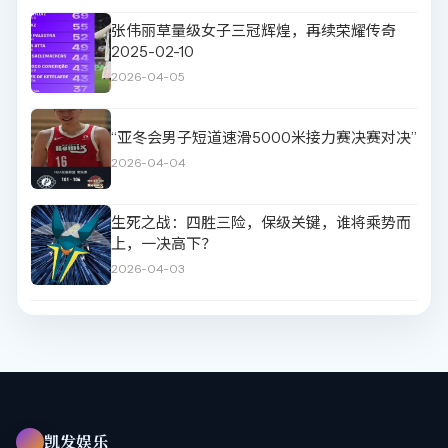
张伟丽草量级女子三冠辉煌，再续荣耀传奇
2025-02-10
2026-04-05
“亚冬会男子短道速滑5000米接力赛决赛对决”
2026-04-04
生死之战：四胜三险，保级关键，谁将乘势而
上，一决高下？
2026-04-03
凯发娱乐