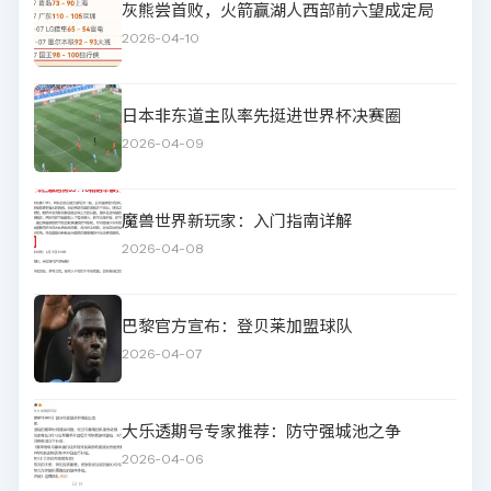
灰熊尝首败，火箭赢湖人西部前六望成定局
2026-04-10
日本非东道主队率先挺进世界杯决赛圈
2026-04-09
魔兽世界新玩家：入门指南详解
2026-04-08
巴黎官方宣布：登贝莱加盟球队
2026-04-07
大乐透期号专家推荐：防守强城池之争
2026-04-06