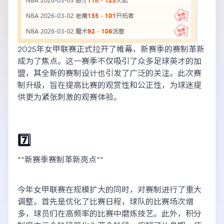
2025年女甲联赛正式拉开了帷幕，新赛季的赛制革新
成为了焦点。这一赛季不仅吸引了众多足球英才的加
盟，其全新的赛制设计也引发了广泛的关注。此次赛
制升级，旨在提高比赛的观赏性和公正性，为球迷提
供更为紧张刺激的观赛体验。
7️⃣
**新赛季赛制革新亮点**
今年女甲联赛在规模扩大的同时，对赛制进行了重大
调整。首先是优化了比赛日程，球队的比赛场次增
多，球员们在高频率的比赛中磨炼技艺。此外，积分