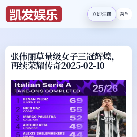
立即注册
菜单
张伟丽草量级女子三冠辉煌，
再续荣耀传奇2025-02-10