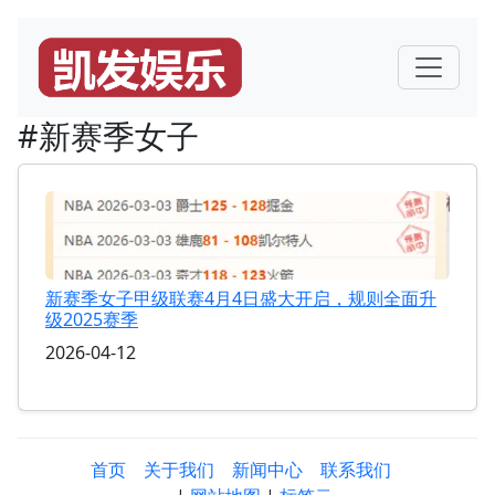
#新赛季女子
新赛季女子甲级联赛4月4日盛大开启，规则全面升
级2025赛季
2026-04-12
首页
关于我们
新闻中心
联系我们