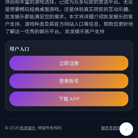
体验和丰富的游戏选择，已成为众多玩家的首选平台。无论
是想要畅玩经典桌面游戏，还是体验真实荷官的互动乐趣，
凯发娱乐都能满足您的需求。本文将详细介绍凯发娱乐的客
户支持、游戏种类及其官方网站入口等信息，帮助您更好地
了解这一优秀的娱乐平台。 凯发娱乐客户支持
用户入口
立即注册
登录账号
下载 APP
© 2026
凯发娱乐
. 保留所有权利.
服务条款
网站地图
↑