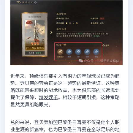
近年来，顶级俱乐部引入有潜力的年轻球员已成为趋
势。登贝莱的转会正是这一趋势的最新例证。这种策
略既能带来即时的战术收益，也为俱乐部的长远规划
提供了保障，
凯发娱乐
。相较于短期引援，这种策略
显然更具战略眼光。
总的来说，登贝莱加盟巴黎圣日耳曼不仅是他个人职
业生涯的新篇章，也为巴黎圣日耳曼在全球足坛的地