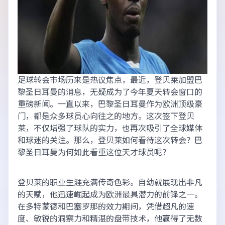
足球转会市场历来是热议焦点，最近，登贝莱加盟巴
黎圣日耳曼的消息，无疑成为了今年夏天转会窗口的
重磅新闻。一直以来，巴黎圣日耳曼作为欧洲顶级豪
门，都是众多球员心向往之的地方。这次签下登贝
莱，不仅增强了球队的实力，也再次吸引了全球媒体
和球迷的关注。那么，登贝莱如何看待这次转会？巴
黎圣日耳曼为何如此看重这位天才球员呢？
登贝莱的职业生涯充满传奇色彩。自幼就展现出非凡
的天赋，他迅速崛起成为欧洲最具潜力的前锋之一。
在多特蒙德和巴塞罗那的效力期间，凭借超凡的速
度、敏锐的洞察力和精湛的盘带技术，他赢得了无数