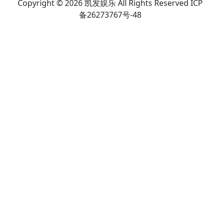
Copyright © 2026 凯发娱乐 All Rights Reserved ICP
备26273767号-48