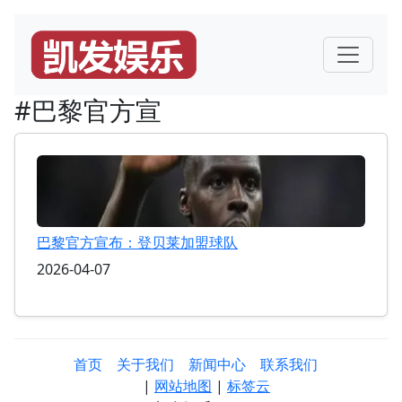
#巴黎官方宣
巴黎官方宣布：登贝莱加盟球队
2026-04-07
首页
关于我们
新闻中心
联系我们
|
网站地图
|
标签云