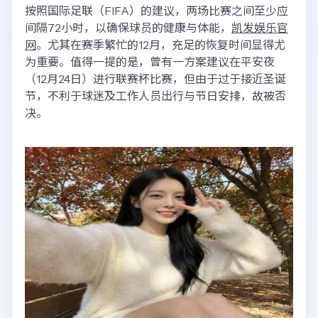
按照国际足联（FIFA）的建议，两场比赛之间至少应
间隔72小时，以确保球员的健康与体能，
凯发娱乐官
网
。尤其在赛季繁忙的12月，充足的恢复时间显得尤
为重要。值得一提的是，曾有一方案建议在平安夜
（12月24日）进行联赛杯比赛，但由于过于接近圣诞
节，不利于球迷及工作人员出行与节日安排，故被否
决。