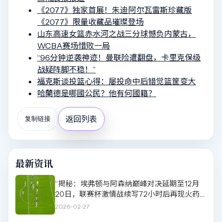
《2077》独家首展！朱迪·阿尔瓦雷斯珍藏版
《2077》限量收藏品璀璨登场
山东高速女篮赤水河之战三分球憾负内蒙古，
WCBA赛场惜败一局
“96分钟逆袭神迹！曼联险遭翻盘，卡里克保级
战疑阵脚不稳！”
福克斯谈投篮心得：屡投命中后错觉篮筐变大
哈蘭德是哪國公民？他有何國籍？
返回列表
复制链接
最新资讯
“揭秘：埃弗顿与阿森纳巅峰对决延期至12月
20日，联赛杯激情战续写72小时后再现火药
味！”
2026-02-27