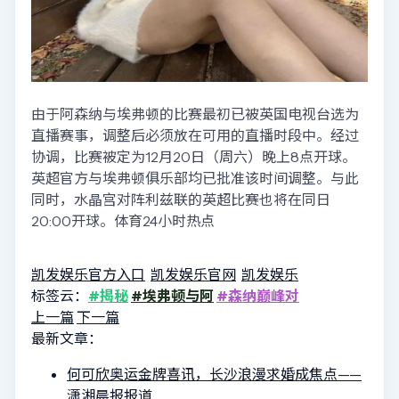
由于阿森纳与埃弗顿的比赛最初已被英国电视台选为
直播赛事，调整后必须放在可用的直播时段中。经过
协调，比赛被定为12月20日（周六）晚上8点开球。
英超官方与埃弗顿俱乐部均已批准该时间调整。与此
同时，水晶宫对阵利兹联的英超比赛也将在同日
20:00开球。体育24小时热点
凯发娱乐官方入口
凯发娱乐官网
凯发娱乐
标签云：
#揭秘
#埃弗顿与阿
#森纳巅峰对
上一篇
下一篇
最新文章：
何可欣奥运金牌喜讯，长沙浪漫求婚成焦点——
潇湘晨报报道