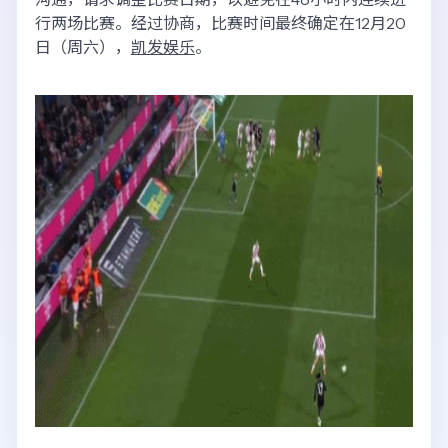
行两场比赛。经过协商，比赛时间最终确定在12月20
日（周六），
凯发娱乐
。