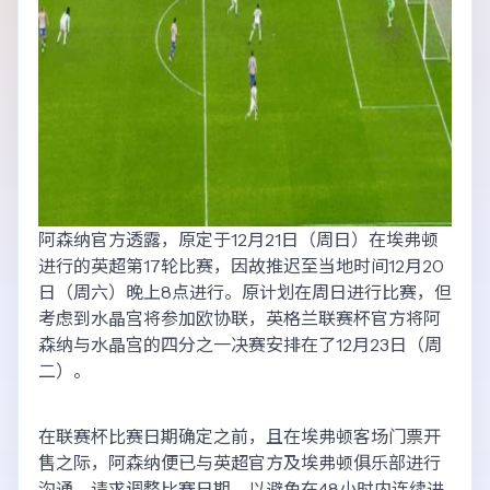
阿森纳官方透露，原定于12月21日（周日）在埃弗顿
进行的英超第17轮比赛，因故推迟至当地时间12月20
日（周六）晚上8点进行。原计划在周日进行比赛，但
考虑到水晶宫将参加欧协联，英格兰联赛杯官方将阿
森纳与水晶宫的四分之一决赛安排在了12月23日（周
二）。
在联赛杯比赛日期确定之前，且在埃弗顿客场门票开
售之际，阿森纳便已与英超官方及埃弗顿俱乐部进行
沟通，请求调整比赛日期，以避免在48小时内连续进