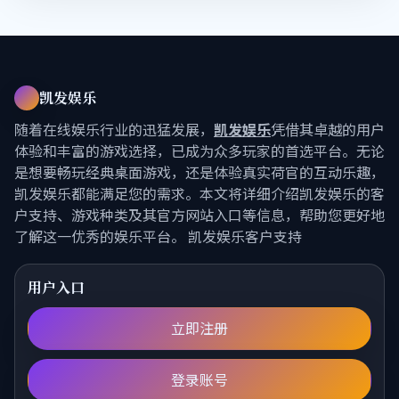
凯发娱乐
随着在线娱乐行业的迅猛发展，
凯发娱乐
凭借其卓越的用户
体验和丰富的游戏选择，已成为众多玩家的首选平台。无论
是想要畅玩经典桌面游戏，还是体验真实荷官的互动乐趣，
凯发娱乐都能满足您的需求。本文将详细介绍凯发娱乐的客
户支持、游戏种类及其官方网站入口等信息，帮助您更好地
了解这一优秀的娱乐平台。 凯发娱乐客户支持
用户入口
立即注册
登录账号