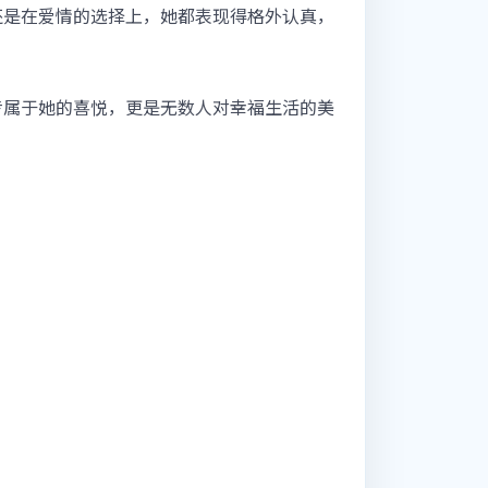
还是在爱情的选择上，她都表现得格外认真，
专属于她的喜悦，更是无数人对幸福生活的美