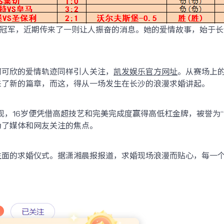
运冠军，近期传来了一则让人振奋的消息。她的爱情故事，始于
何可欣的爱情轨迹同样引人关注，
凯发娱乐官方网址
。从赛场上
来了新的篇章，而这，得从一场发生在长沙的浪漫求婚讲起。
表现，16岁便凭借高超技艺和完美完成度赢得高低杠金牌，被誉为
为了媒体和网友关注的焦点。
生面的求婚仪式。据潇湘晨报报道，求婚现场浪漫而贴心，每一