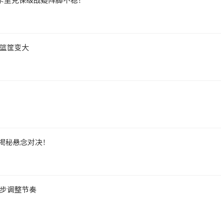
卡里克保级战疑阵脚不稳！”
篮筐变大
？揭秘悬念对决！
步调整节奏