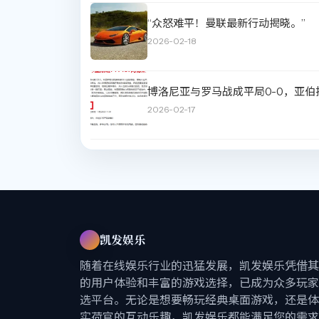
“众怒难平！曼联最新行动揭晓。”
2026-02-18
博洛尼亚与罗马战成平局0-0，亚
2026-02-17
凯发娱乐
随着在线娱乐行业的迅猛发展，凯发娱乐凭借其
的用户体验和丰富的游戏选择，已成为众多玩家
选平台。无论是想要畅玩经典桌面游戏，还是体
实荷官的互动乐趣，凯发娱乐都能满足您的需求