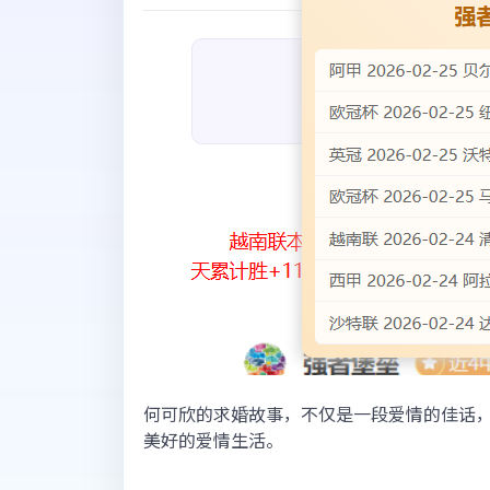
何可欣的求婚故事，不仅是一段爱情的佳话
美好的爱情生活。