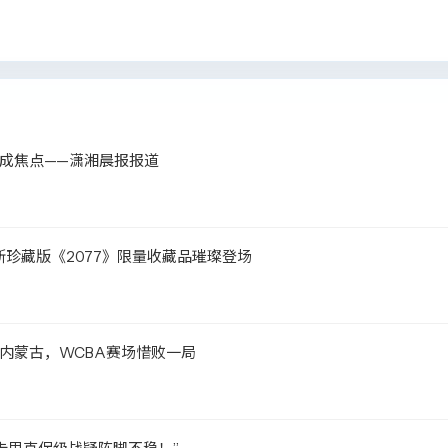
成焦点——潇湘晨报报道
斯珍藏版《2077》限量收藏品璀璨登场
内蒙古，WCBA赛场惜败一局