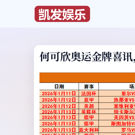
何可欣奥运金牌喜讯