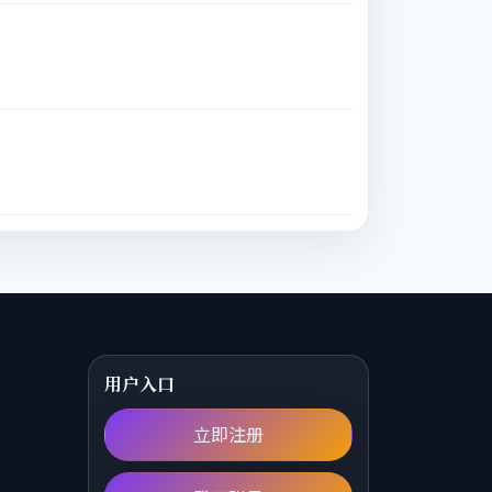
用户入口
立即注册