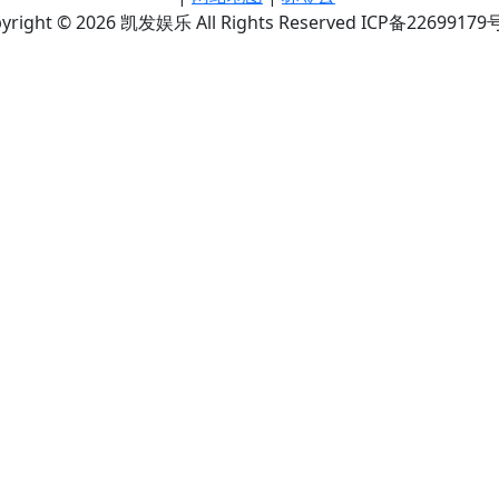
yright © 2026 凯发娱乐 All Rights Reserved ICP备22699179