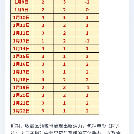
近期，收藏品领域也涌现出新活力，包括电影《阿凡
达：火与灰烬》中夸里奇与瓦朗的实体手办，以及合