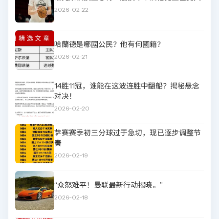
2026-02-22
哈蘭德是哪國公民？他有何國籍？
2026-02-21
14胜11冠，谁能在这波连胜中翻船？揭秘悬念
对决！
2026-02-20
萨赛赛季初三分球过于急切，现已逐步调整节
奏
2026-02-19
“众怒难平！曼联最新行动揭晓。”
2026-02-18