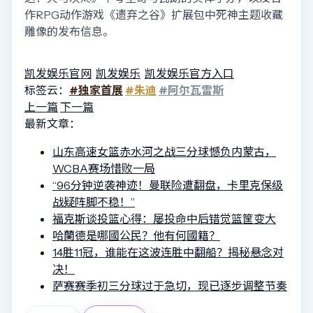
作RPG动作游戏《遗弃之谷》扩展包中死神主题收藏
雕像的发布信息。
凯发娱乐官网
凯发娱乐
凯发娱乐官方入口
标签云：
#独家首展
#朱迪
#阿尔瓦雷斯
上一篇
下一篇
最新文章：
山东高速女篮赤水河之战三分球憾负内蒙古，
WCBA赛场惜败一局
“96分钟逆袭神迹！曼联险遭翻盘，卡里克保级
战疑阵脚不稳！”
福克斯谈投篮心得：屡投命中后错觉篮筐变大
哈蘭德是哪國公民？他有何國籍？
14胜11冠，谁能在这波连胜中翻船？揭秘悬念对
决！
萨赛赛季初三分球过于急切，现已逐步调整节奏