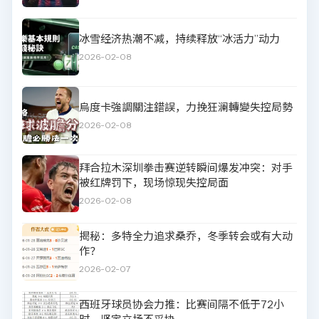
冰雪经济热潮不减，持续释放“冰活力”动力
2026-02-08
烏度卡強調關注錯誤，力挽狂澜轉變失控局勢
2026-02-08
拜合拉木深圳拳击赛逆转瞬间爆发冲突：对手
被红牌罚下，现场惊现失控局面
2026-02-08
揭秘：多特全力追求桑乔，冬季转会或有大动
作？
2026-02-07
西班牙球员协会力推：比赛间隔不低于72小