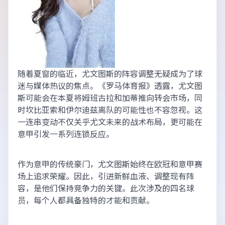
随着夏窗的临近，尤文图斯的阵容调整无疑成为了球
迷与媒体热议的焦点。《罗马体育报》透露，尤文图
斯可能会在本夏将姆班古拉和加蒂推向转会市场，同
时坎比亚索和伊尔迪兹离队的可能性也不容忽视。这
一连串变动不仅关乎尤文未来的战术布局，更可能在
意甲引发一系列连锁反应。
作为意甲的传统豪门，尤文图斯始终在欧冠和意甲赛
场上追求荣耀。因此，引进新鲜血液、调整现有阵
容，是他们保持竞争力的关键。此次涉及的四名球
员，每个人都具备独特的才能和贡献。