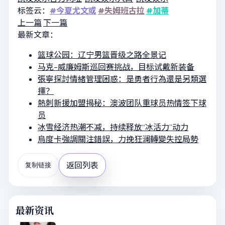
标签云：
#今夏尤文或
#失姆班古拉
#加蒂
上一篇
下一篇
最新文章：
篮球公园：辽宁男篮晋级之路全景记
马克-威廉姆斯巡回赛挑战，目标试戴新装备
張寧探討情緒管理困惑：是勇者行為還是另類選
擇？
熱刺新援加盟揭秘：澳波团队重球员热情签下球
员
冰雪经济热潮不减，持续释放“冰活力”动力
烏度卡強調關注錯誤，力挽狂澜轉變失控局勢
返回列表
复制链接
最新资讯