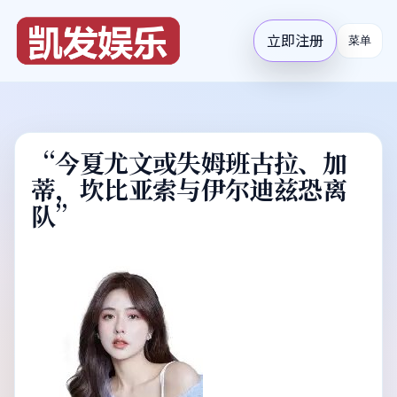
立即注册
菜单
“今夏尤文或失姆班古拉、加
蒂，坎比亚索与伊尔迪兹恐离
队”