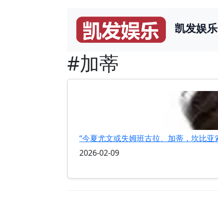
凯发娱乐
#加蒂
“今夏尤文或失姆班古拉、加蒂，坎比亚
2026-02-09