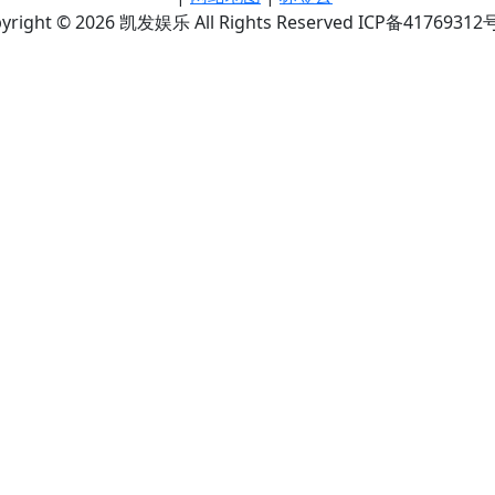
yright © 2026 凯发娱乐 All Rights Reserved ICP备41769312