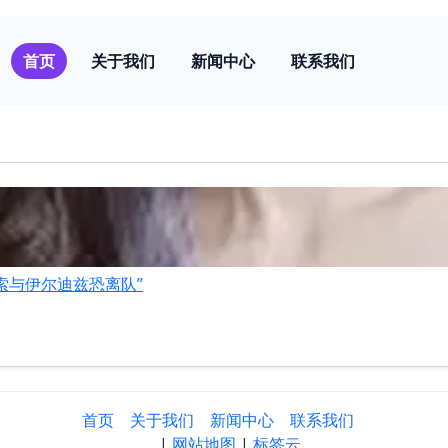
首页
关于我们
新闻中心
联系我们
索与伊尔迪兹恐离队”
首页
关于我们
新闻中心
联系我们
|
网站地图
|
标签云