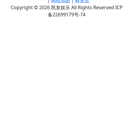
|
网站地图
|
标签云
Copyright © 2026 凯发娱乐 All Rights Reserved ICP
备22699179号-74