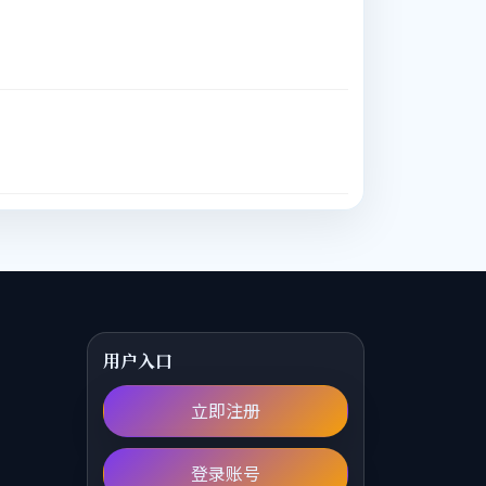
用户入口
立即注册
登录账号