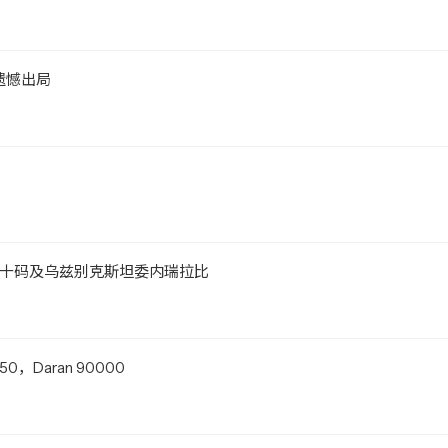
赛遗憾出局
十码及乌兹别克斯坦委内瑞拉比
Daran 90000