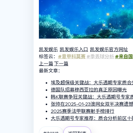
凯发娱乐
凯发娱乐入口
凯发娱乐官方网址
标签云：
#意甲科莫赛
#季丢球分析
#来自
上一篇
下一篇
最新文章：
埃及超保级关键战：大乐透期专家质合
德国队招募穆西亚拉的真正原因曝光
韩K联赛争冠关键战：大乐透期号专家
张帅在2025-01-23澳网女双半决赛遗
2025赛季法甲联赛射手榜排行
大乐透期号专家推荐：质合分析前区十