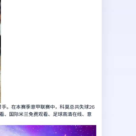
对手。在本赛季意甲联赛中，科莫总共失球26
观看、国际米兰免费观看、足球高清在线、意