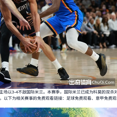
莫主场以3-4不敌国际米兰。本赛季，国际米兰已成为科莫的双杀
量。以下为相关赛事的免费观看链接：足球免费观看、意甲免费