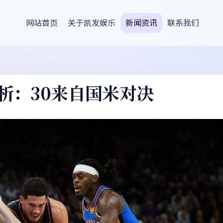
网站首页
关于凯发娱乐
新闻资讯
联系我们
析：30来自国米对决