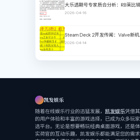
大乐透期号专家质合分析：RB莱比
2026-04-16
Steam Deck 2开发传闻：Valve
2026-04-14
凯发娱乐
随着在线娱乐行业的迅猛发展，
凯发娱乐
凭借其
的用户体验和丰富的游戏选择，已成为众多玩家
选平台。无论是想要畅玩经典桌面游戏，还是体
实荷官的互动乐趣，凯发娱乐都能满足您的需求