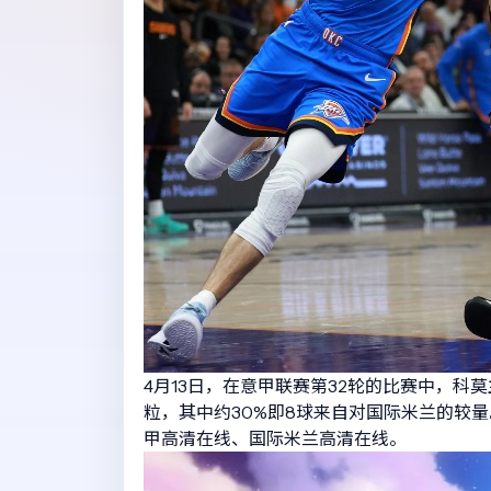
4月13日，在意甲联赛第32轮的比赛中，科
粒，其中约30%即8球来自对国际米兰的较
甲高清在线、国际米兰高清在线。