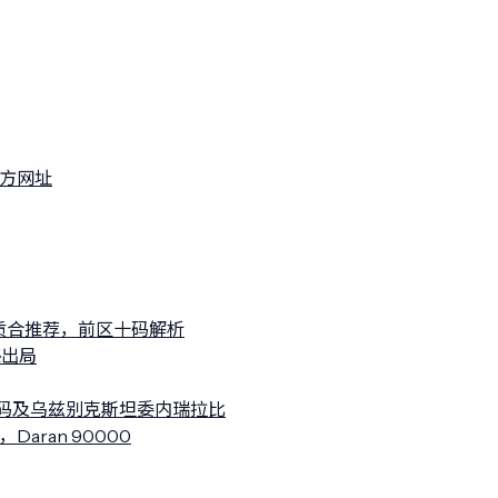
方网址
质合推荐，前区十码解析
憾出局
码及乌兹别克斯坦委内瑞拉比
ran 90000