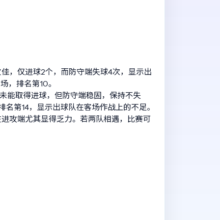
佳，仅进球2个，而防守端失球4次，显示出
场，排名第10。
端未能取得进球，但防守端稳固，保持不失
排名第14，显示出球队在客场作战上的不足。
在进攻端尤其显得乏力。若两队相遇，比赛可