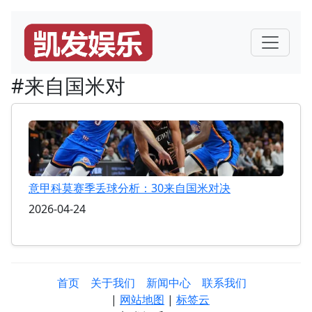
#来自国米对
意甲科莫赛季丢球分析：30来自国米对决
2026-04-24
首页
关于我们
新闻中心
联系我们
|
网站地图
|
标签云