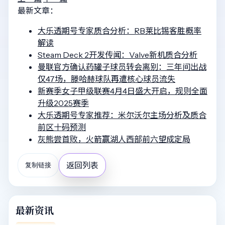
最新文章：
大乐透期号专家质合分析：RB莱比锡客胜概率
解读
Steam Deck 2开发传闻：Valve新机质合分析
曼联官方确认药罐子球员转会离别：三年间出战
仅47场，滕哈赫球队再遭核心球员流失
新赛季女子甲级联赛4月4日盛大开启，规则全面
升级2025赛季
大乐透期号专家推荐：米尔沃尔主场分析及质合
前区十码预测
灰熊尝首败，火箭赢湖人西部前六望成定局
返回列表
复制链接
最新资讯