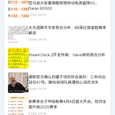
亚马逊大容量磷酸铁锂移动电源直降50，
Daran 90000
2026-04-17
大乐透期号专家质合分析：RB莱比锡客胜概率
解读
2026-04-16
Steam Deck 2开发传闻：Valve新机质合分析
2026-04-14
曼联官方确认药罐子球员转会离别：三年间出
战仅47场，滕哈赫球队再遭核心球员流失
2026-04-13
新赛季女子甲级联赛4月4日盛大开启，规则全
面升级2025赛季
2026-04-12