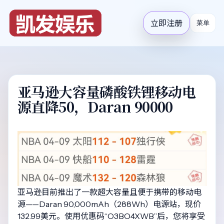
立即注册
菜单
亚马逊大容量磷酸铁锂移动电
源直降50，Daran 90000
亚马逊目前推出了一款超大容量且便于携带的移动电
源——Daran 90,000mAh（288Wh）电源站，现价
132.99美元。使用优惠码“O3BO4XWB”后，您将享受