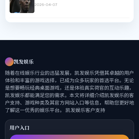
2026-04-07
凯发娱乐
随着在线娱乐行业的迅猛发展，凯发娱乐凭借其卓越的用户
体验和丰富的游戏选择，已成为众多玩家的首选平台。无论
是想要畅玩经典桌面游戏，还是体验真实荷官的互动乐趣，
凯发娱乐都能满足您的需求。本文将详细介绍凯发娱乐的客
户支持、游戏种类及其官方网站入口等信息，帮助您更好地
了解这一优秀的娱乐平台。 凯发娱乐客户支持
用户入口