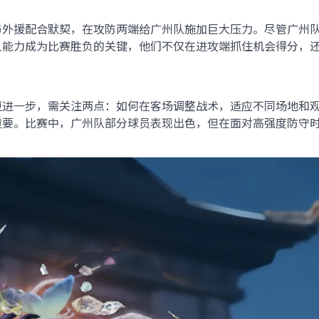
与外援配合默契，在攻防两端给广州队施加巨大压力。尽管广州
人能力成为比赛胜负的关键，他们不仅在进攻端抓住机会得分，
更进一步，需关注两点：如何在客场调整战术，适应不同场地和
重要。比赛中，广州队部分球员表现出色，但在面对高强度防守