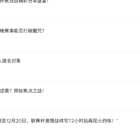
杯焦点战精彩分享盛宴！
晚赛事能否打破魔咒？
选人提名对象
逆袭？揭秘焦点之战！
至12月20日，联赛杯激情战续写72小时后再现火药味！”