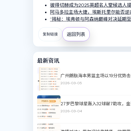
彼得·切赫成为2025英超名人堂候选人
阿马多拉主场大捷，埃斯托里尔能否逆
“揭秘：埃弗顿与阿森纳巅峰对决延期至
返回列表
复制链接
最新资讯
广州朗肽海本男篮主场以19分优势击败
2026-03-05
27岁巴黎球星轰入32球献7助攻，
2026-03-04