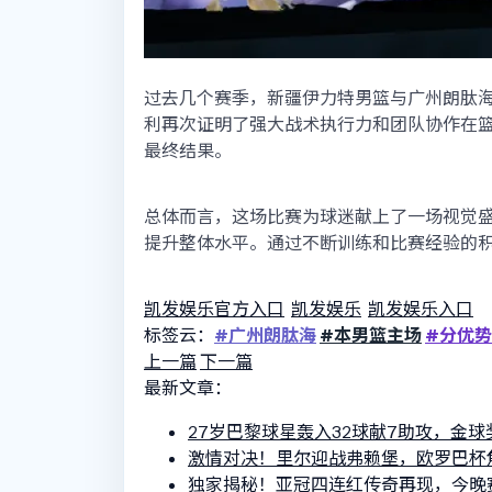
过去几个赛季，新疆伊力特男篮与广州朗肽海
利再次证明了强大战术执行力和团队协作在篮
最终结果。
总体而言，这场比赛为球迷献上了一场视觉盛
提升整体水平。通过不断训练和比赛经验的
凯发娱乐官方入口
凯发娱乐
凯发娱乐入口
标签云：
#广州朗肽海
#本男篮主场
#分优
上一篇
下一篇
最新文章：
27岁巴黎球星轰入32球献7助攻，金
激情对决！里尔迎战弗赖堡，欧罗巴杯
独家揭秘！亚冠四连红传奇再现，今晚