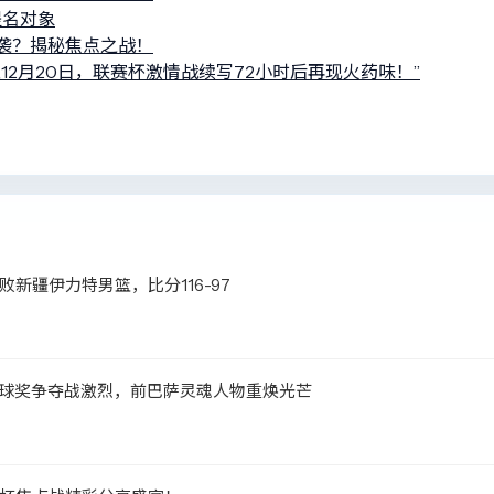
提名对象
袭？揭秘焦点之战！
12月20日，联赛杯激情战续写72小时后再现火药味！”
新疆伊力特男篮，比分116-97
金球奖争夺战激烈，前巴萨灵魂人物重焕光芒