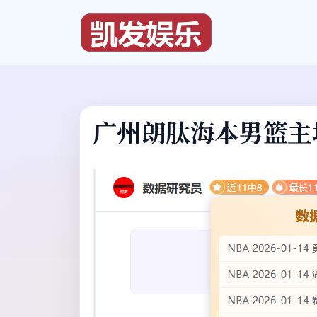
广州朗肽海本男篮主场