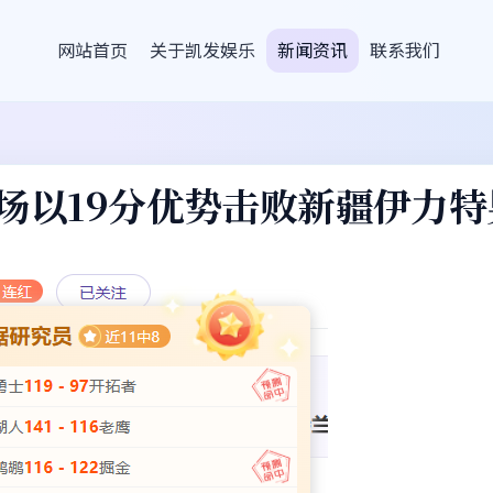
网站首页
关于凯发娱乐
新闻资讯
联系我们
以19分优势击败新疆伊力特男篮