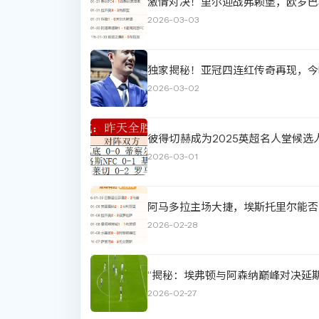
激情对决！里尔迎战弗赖堡，欧罗巴
2026-03-03
独家揭秘！亚冠四连红传奇再现，今
2026-03-02
彼得·切赫成为2025英超名人堂候
2026-03-01
阿马多拉主场大捷，埃斯托里尔能否
2026-02-28
“揭秘：埃弗顿与阿森纳巅峰对决延期
2026-02-27