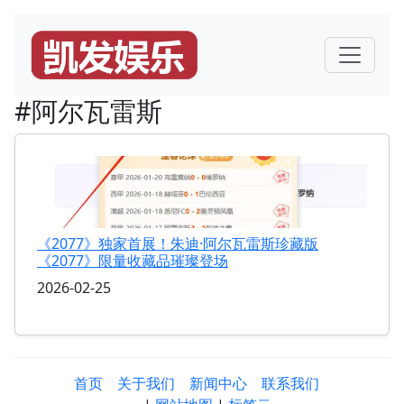
#阿尔瓦雷斯
《2077》独家首展！朱迪·阿尔瓦雷斯珍藏版
《2077》限量收藏品璀璨登场
2026-02-25
首页
关于我们
新闻中心
联系我们