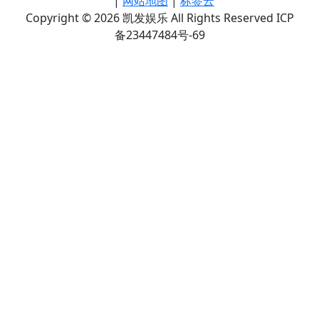
|
网站地图
|
标签云
Copyright © 2026 凯发娱乐 All Rights Reserved ICP
备23447484号-69