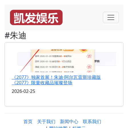
#朱迪
《2077》独家首展！朱迪·阿尔瓦雷斯珍藏版
《2077》限量收藏品璀璨登场
2026-02-25
首页
关于我们
新闻中心
联系我们