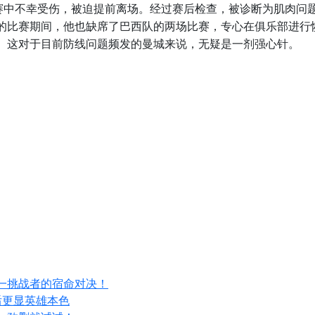
比赛中不幸受伤，被迫提前离场。经过赛后检查，被诊断为肌肉问
的比赛期间，他也缺席了巴西队的两场比赛，专心在俱乐部进行
。这对于目前防线问题频发的曼城来说，无疑是一剂强心针。
一挑战者的宿命对决！
后更显英雄本色