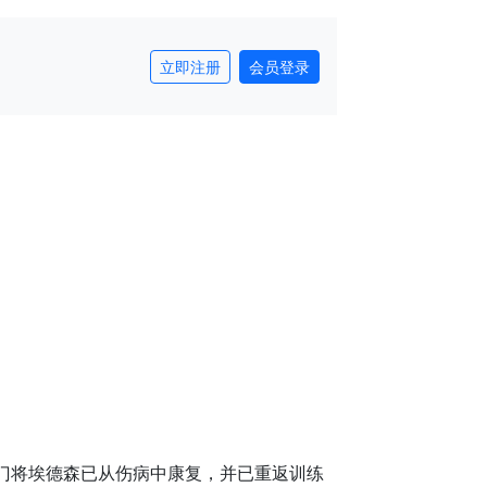
立即注册
会员登录
门将埃德森已从伤病中康复，并已重返训练