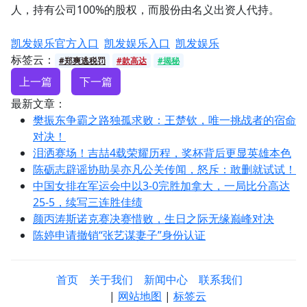
人，持有公司100%的股权，而股份由名义出资人代持。
凯发娱乐官方入口
凯发娱乐入口
凯发娱乐
标签云：
#郑爽逃税罚
#款高达
#揭秘
上一篇
下一篇
最新文章：
樊振东争霸之路独孤求败：王楚钦，唯一挑战者的宿命
对决！
泪洒赛场！吉喆4载荣耀历程，奖杯背后更显英雄本色
陈砺志辟谣协助吴亦凡公关传闻，怒斥：敢删就试试！
中国女排在军运会中以3-0完胜加拿大，一局比分高达
25-5，续写三连胜佳绩
颜丙涛斯诺克赛决赛惜败，生日之际无缘巅峰对决
陈婷申请撤销“张艺谋妻子”身份认证
首页
关于我们
新闻中心
联系我们
|
网站地图
|
标签云