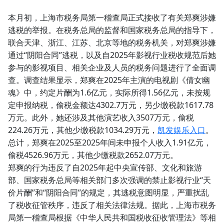
本月初，上海市税务局第一稽查局正式接收了有关郑爽涉嫌
逃税的举报。在税务总局的监督和国家税务总局的指导下，
联合天津、浙江、江苏、北京等地的税务机关，对郑爽涉嫌
通过“阴阳合同”逃税，以及自2025年影视行业税收规范后她
参与的影视项目、相关企业及人员的税务问题进行了全面调
查。调查结果显示，郑爽在2025年主演的电视剧《倩女幽
魂》中，约定片酬为1.6亿元，实际所得1.56亿元，未按规
定申报纳税，偷税金额达4302.7万元，另少缴税款1617.78
万元。此外，她还涉及其他演艺收入3507万元，偷税
224.26万元，其他少缴税款1034.29万元，
凯发娱乐入口
。
总计，郑爽在2025至2025年间未申报个人收入1.91亿元，
偷税4526.96万元，其他少缴税款2652.07万元。
郑爽的行为违反了自2025年起中央宣传部、文化和旅游
部、国家税务总局等相关部门多次强调的禁止影视行业“天
价片酬”和“阴阳合同”的规定，其逃税意图明显，严重扰乱
了税收征管秩序，违反了相关法律法规。据此，上海市税务
局第一稽查局根据《中华人民共和国税收征收管理法》等相