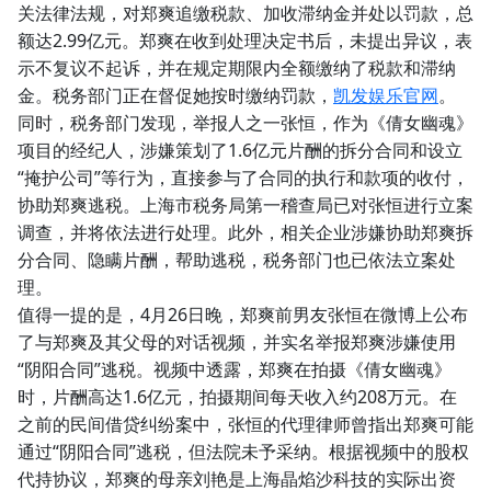
关法律法规，对郑爽追缴税款、加收滞纳金并处以罚款，总
额达2.99亿元。郑爽在收到处理决定书后，未提出异议，表
示不复议不起诉，并在规定期限内全额缴纳了税款和滞纳
金。税务部门正在督促她按时缴纳罚款，
凯发娱乐官网
。
同时，税务部门发现，举报人之一张恒，作为《倩女幽魂》
项目的经纪人，涉嫌策划了1.6亿元片酬的拆分合同和设立
“掩护公司”等行为，直接参与了合同的执行和款项的收付，
协助郑爽逃税。上海市税务局第一稽查局已对张恒进行立案
调查，并将依法进行处理。此外，相关企业涉嫌协助郑爽拆
分合同、隐瞒片酬，帮助逃税，税务部门也已依法立案处
理。
值得一提的是，4月26日晚，郑爽前男友张恒在微博上公布
了与郑爽及其父母的对话视频，并实名举报郑爽涉嫌使用
“阴阳合同”逃税。视频中透露，郑爽在拍摄《倩女幽魂》
时，片酬高达1.6亿元，拍摄期间每天收入约208万元。在
之前的民间借贷纠纷案中，张恒的代理律师曾指出郑爽可能
通过“阴阳合同”逃税，但法院未予采纳。根据视频中的股权
代持协议，郑爽的母亲刘艳是上海晶焰沙科技的实际出资