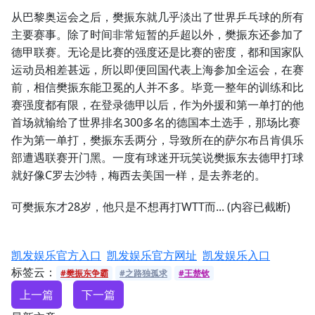
从巴黎奥运会之后，樊振东就几乎淡出了世界乒乓球的所有
主要赛事。除了时间非常短暂的乒超以外，樊振东还参加了
德甲联赛。无论是比赛的强度还是比赛的密度，都和国家队
运动员相差甚远，所以即便回国代表上海参加全运会，在赛
前，相信樊振东能卫冕的人并不多。毕竟一整年的训练和比
赛强度都有限，在登录德甲以后，作为外援和第一单打的他
首场就输给了世界排名300多名的德国本土选手，那场比赛
作为第一单打，樊振东丢两分，导致所在的萨尔布吕肯俱乐
部遭遇联赛开门黑。一度有球迷开玩笑说樊振东去德甲打球
就好像C罗去沙特，梅西去美国一样，是去养老的。
可樊振东才28岁，他只是不想再打WTT而... (内容已截断)
凯发娱乐官方入口
凯发娱乐官方网址
凯发娱乐入口
标签云：
#樊振东争霸
#之路独孤求
#王楚钦
上一篇
下一篇