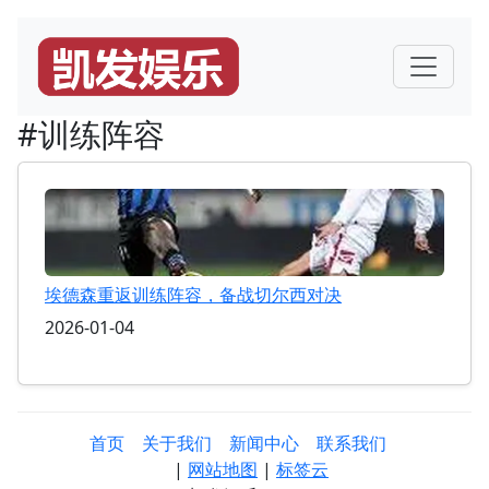
#训练阵容
埃德森重返训练阵容，备战切尔西对决
2026-01-04
首页
关于我们
新闻中心
联系我们
|
网站地图
|
标签云