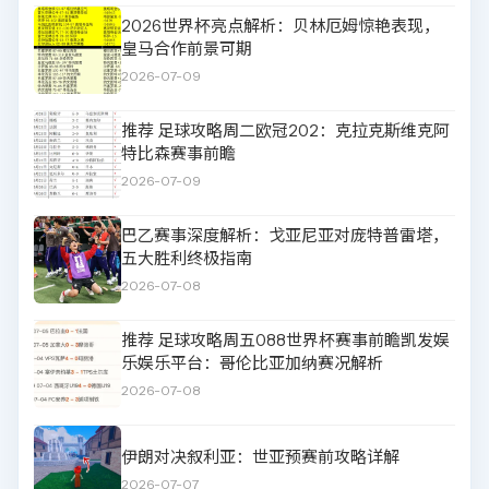
2026世界杯亮点解析：贝林厄姆惊艳表现，
皇马合作前景可期
2026-07-09
推荐 足球攻略周二欧冠202：克拉克斯维克阿
特比森赛事前瞻
2026-07-09
巴乙赛事深度解析：戈亚尼亚对庞特普雷塔，
五大胜利终极指南
2026-07-08
推荐 足球攻略周五088世界杯赛事前瞻凯发娱
乐娱乐平台：哥伦比亚加纳赛况解析
2026-07-08
伊朗对决叙利亚：世亚预赛前攻略详解
2026-07-07