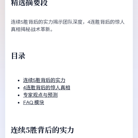
精选摘要段
连续5胜背后的实力揭示团队深度，4连胜背后的惊人
真相揭秘战术革新。
目录
连续5胜背后的实力
4连胜背后的惊人真相
专家观点与预测
FAQ 模块
连续5胜背后的实力