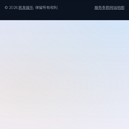
© 2026
凯发娱乐
. 保留所有权利.
服务条款
网站地图