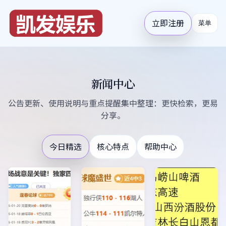
立即注册
菜单
新闻中心
公告更新、使用说明与重点提醒集中整理：更快检索，更易
分享。
今日精选
核心特点
帮助中心