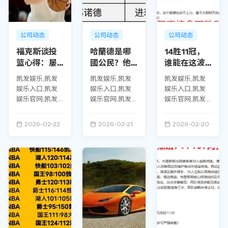
公司动态
公司动态
公司动态
福克斯谈投
哈蘭德是哪
14胜11冠，
篮心得：屡
國公民？他
谁能在这波
投命中后错
有何國籍？
连胜中翻
凯发娱乐,凯发
凯发娱乐,凯发
凯发娱乐,凯发
觉篮筐变大
船？揭秘悬
娱乐入口,凯发
娱乐入口,凯发
娱乐入口,凯发
念对决！
娱乐官网,凯发
娱乐官网,凯发
娱乐官网,凯发
娱乐官方入口,
娱乐官方入口,
娱乐官方入口,
凯发娱乐官方网
凯发娱乐官方网
凯发娱乐官方网
2026-02-22
2026-02-21
2026-02-20
址,福克斯谈投
址,哈蘭德是哪
址,14胜11冠，谁
篮心得：屡投命
國公民？他有何
能在这波连胜中
中后错觉篮筐变
國籍？
翻船？揭秘悬念
大
对...