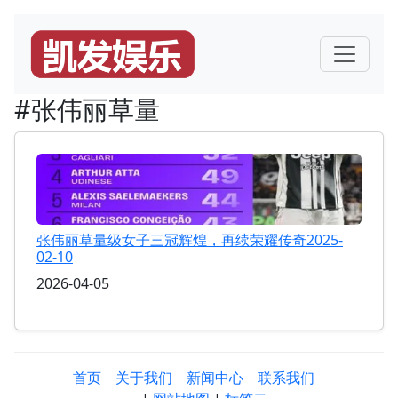
#张伟丽草量
张伟丽草量级女子三冠辉煌，再续荣耀传奇2025-
02-10
2026-04-05
首页
关于我们
新闻中心
联系我们