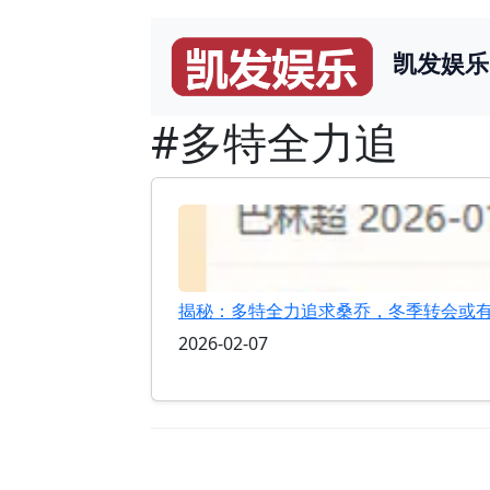
凯发娱乐
#多特全力追
揭秘：多特全力追求桑乔，冬季转会或
2026-02-07