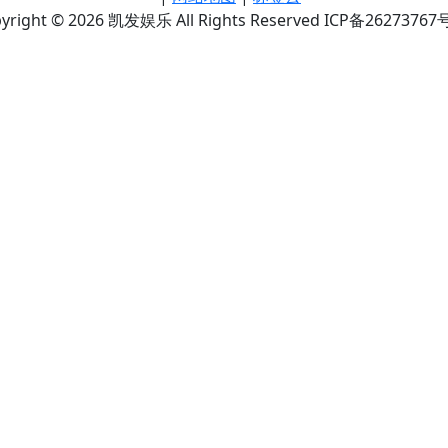
yright © 2026 凯发娱乐 All Rights Reserved ICP备26273767