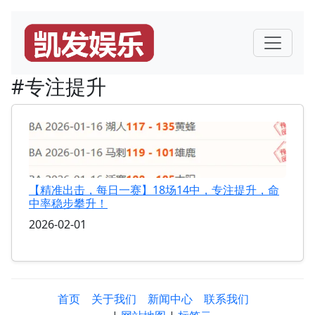
#专注提升
【精准出击，每日一赛】18场14中，专注提升，命
中率稳步攀升！
2026-02-01
首页
关于我们
新闻中心
联系我们