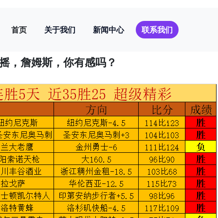
首页
关于我们
新闻中心
联系我们
摇，詹姆斯，你有感吗？