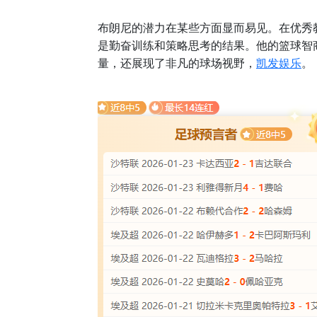
布朗尼的潜力在某些方面显而易见。在优秀
是勤奋训练和策略思考的结果。他的篮球智
量，还展现了非凡的球场视野，
凯发娱乐
。