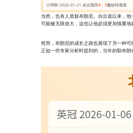
当然，也有人质疑布朗尼。自出道以来，他
可能被无限放大，这也让他必须更加慎重地
然而，布朗尼的成长之路也展现了另一种可
正如一些专家分析时提到的，当年的勒布朗