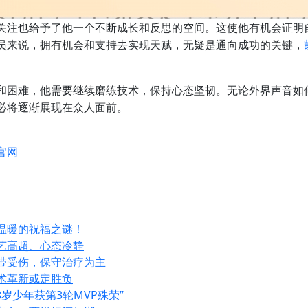
关注也给予了他一个不断成长和反思的空间。这使他有机会证明
员来说，拥有机会和支持去实现天赋，无疑是通向成功的关键，
和困难，他需要继续磨练技术，保持心态坚韧。无论外界声音如
必将逐渐展现在众人面前。
官网
温暖的祝福之谜！
艺高超、心态冷静
带受伤，保守治疗为主
术革新或定胜负
岁少年获第3轮MVP殊荣”