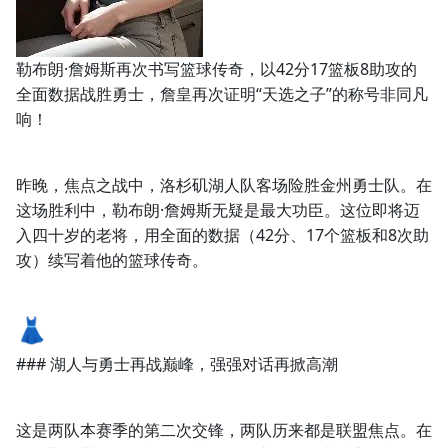
勒布朗·詹姆斯再次书写篮球传奇，以42分17篮板8助攻的
全面数据战胜勇士，詹皇再次证明“天选之子”的称号非同凡
响！
昨晚，焦点之战中，洛杉矶湖人队客场险胜金州勇士队。在
这场胜利中，勒布朗·詹姆斯无疑是最大功臣。这位即将迈
入四十岁的老将，用全面的数据（42分、17个篮板和8次助
攻）续写着他的篮球传奇。
👗
### 湖人与勇士再战巅峰，强强对话再掀高潮
这是两队本赛季的第二次交锋，两队历来都是联盟焦点。在