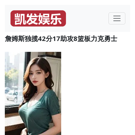
詹姆斯独揽42分17助攻8篮板力克勇士