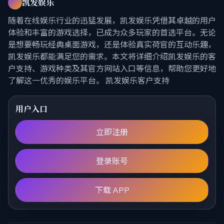
凯发娱乐
随着在线娱乐行业的迅猛发展，凯发娱乐凭借其卓越的用户
体验和丰富的游戏选择，已成为众多玩家的首选平台。无论
是想要畅玩经典桌面游戏，还是体验真实荷官的互动乐趣，
凯发娱乐都能满足您的需求。本文将详细介绍凯发娱乐的客
户支持、游戏种类及其官方网站入口等信息，帮助您更好地
了解这一优秀的娱乐平台。 凯发娱乐客户支持
用户入口
立即注册
登录账号
下载 APP