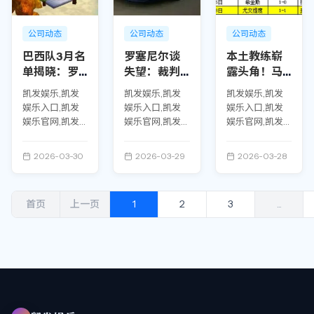
公司动态
公司动态
公司动态
巴西队3月名
罗塞尼尔谈
本土教练崭
单揭晓：罗
失望：裁判
露头角！马
德里戈战袍
围堵事件，
德兴解读足
凯发娱乐,凯发
凯发娱乐,凯发
凯发娱乐,凯发
10号，拉菲
实为小事大
协新规，国
娱乐入口,凯发
娱乐入口,凯发
娱乐入口,凯发
尼亚着装11
做
内教练展现
娱乐官网,凯发
娱乐官网,凯发
娱乐官网,凯发
号，佩德罗
时机，挑战
娱乐官方入口,
娱乐官方入口,
娱乐官方入口,
驻守9号位置
与机遇并行
凯发娱乐官方网
凯发娱乐官方网
凯发娱乐官方网
2026-03-30
2026-03-29
2026-03-28
址,巴西队3月名
址,罗塞尼尔谈
址,本土教练崭
单揭晓：罗德里
失望：裁判围堵
露头角！马德兴
戈战袍10号，拉
事件，实为小事
解读足协新规，
首页
上一页
1
2
3
...
菲尼...
大做
国内教练...