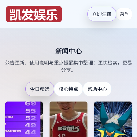
立即注册
菜单
新闻中心
公告更新、使用说明与重点提醒集中整理：更快检索，更易
分享。
今日精选
核心特点
帮助中心