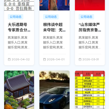
公司动态
公司动态
公司动态
大乐透期号
根伟谈中超
“山东媒体严
专家质合分
未夺冠：无
厉指责京鲁
析：前区十
悔付出，关
对决裁判：
凯发娱乐,凯发
凯发娱乐,凯发
凯发娱乐,凯发
码推荐及曼
键在持续突
暗箭难防，
娱乐入口,凯发
娱乐入口,凯发
娱乐入口,凯发
联对战维拉
破自我！
败北非仅鲁
娱乐官网,凯发
娱乐官网,凯发
娱乐官网,凯发
前瞻
能独受”
娱乐官方入口,
娱乐官方入口,
娱乐官方入口,
凯发娱乐官方网
凯发娱乐官方网
凯发娱乐官方网
2026-04-02
2026-04-01
2026-03-31
址,大乐透期号
址,根伟谈中超
址,“山东媒体严
专家质合分析：
未夺冠：无悔付
厉指责京鲁对决
前区十码推荐及
出，关键在持续
裁判：暗箭难
曼联对战...
突破自我...
防，败北...