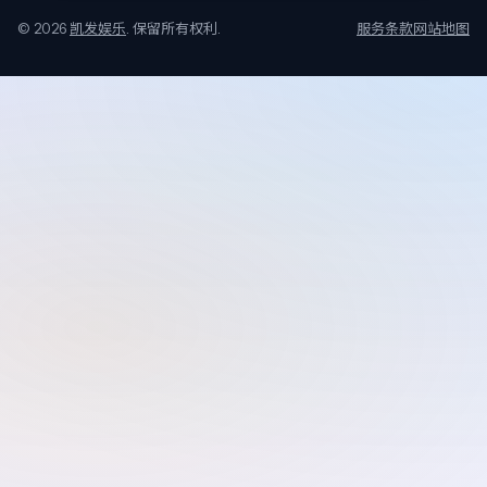
© 2026
凯发娱乐
. 保留所有权利.
服务条款
网站地图