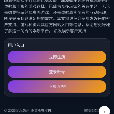
随着在线娱乐行业的迅猛发展，
凯发娱乐
凭借其卓越的用户
体验和丰富的游戏选择，已成为众多玩家的首选平台。无论
是想要畅玩经典桌面游戏，还是体验真实荷官的互动乐趣，
凯发娱乐都能满足您的需求。本文将详细介绍凯发娱乐的客
户支持、游戏种类及其官方网站入口等信息，帮助您更好地
了解这一优秀的娱乐平台。 凯发娱乐客户支持
用户入口
立即注册
登录账号
下载 APP
© 2026
凯发娱乐
. 保留所有权利.
服务条款
网站地图
↑