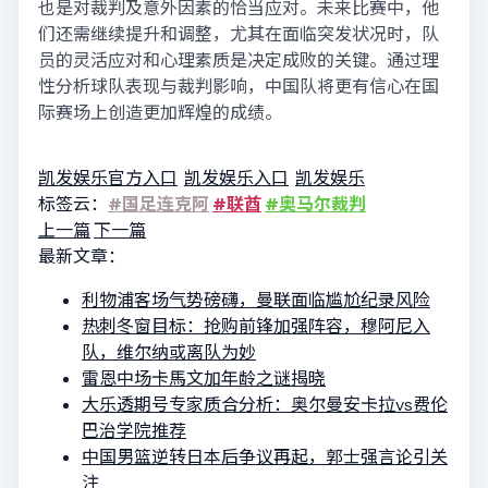
也是对裁判及意外因素的恰当应对。未来比赛中，他
们还需继续提升和调整，尤其在面临突发状况时，队
员的灵活应对和心理素质是决定成败的关键。通过理
性分析球队表现与裁判影响，中国队将更有信心在国
际赛场上创造更加辉煌的成绩。
凯发娱乐官方入口
凯发娱乐入口
凯发娱乐
标签云：
#国足连克阿
#联酋
#奥马尔裁判
上一篇
下一篇
最新文章：
利物浦客场气势磅礴，曼联面临尴尬纪录风险
热刺冬窗目标：抢购前锋加强阵容，穆阿尼入
队，维尔纳或离队为妙
雷恩中场卡馬文加年龄之谜揭晓
大乐透期号专家质合分析：奥尔曼安卡拉vs费伦
巴治学院推荐
中国男篮逆转日本后争议再起，郭士强言论引关
注