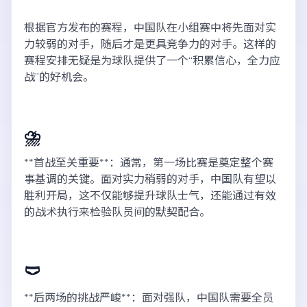
根据官方发布的赛程，中国队在小组赛中将先面对实
力较弱的对手，随后才是更具竞争力的对手。这样的
赛程安排无疑是为球队提供了一个“积累信心，全力应
战”的好机会。
⛈️
**首战至关重要**：通常，第一场比赛是奠定整个赛
事基调的关键。面对实力稍弱的对手，中国队有望以
胜利开局，这不仅能够提升球队士气，还能通过有效
的战术执行来检验队员间的默契配合。
🩲
**后两场的挑战严峻**：面对强队，中国队需要全员