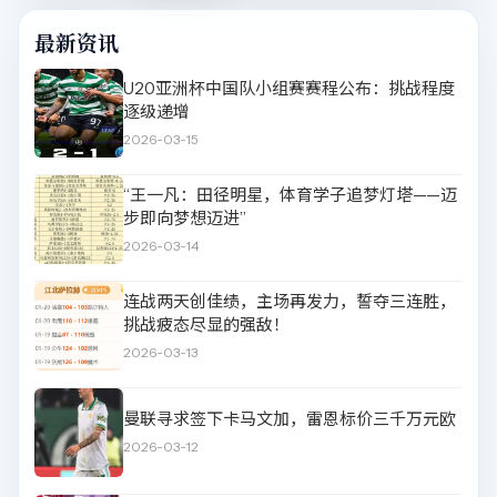
最新资讯
U20亚洲杯中国队小组赛赛程公布：挑战程度
逐级递增
2026-03-15
“王一凡：田径明星，体育学子追梦灯塔——迈
步即向梦想迈进”
2026-03-14
连战两天创佳绩，主场再发力，誓夺三连胜，
挑战疲态尽显的强敌！
2026-03-13
曼联寻求签下卡马文加，雷恩标价三千万元欧
2026-03-12