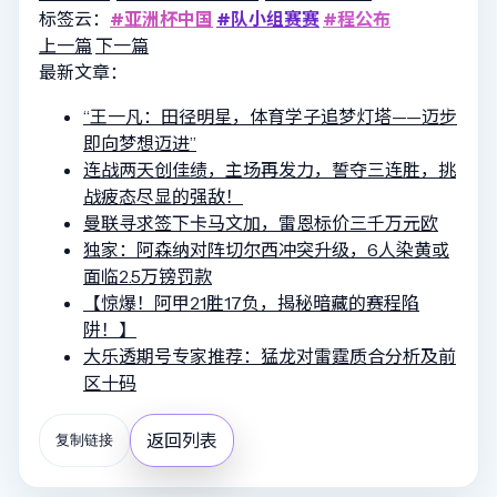
标签云：
#亚洲杯中国
#队小组赛赛
#程公布
上一篇
下一篇
最新文章：
“王一凡：田径明星，体育学子追梦灯塔——迈步
即向梦想迈进”
连战两天创佳绩，主场再发力，誓夺三连胜，挑
战疲态尽显的强敌！
曼联寻求签下卡马文加，雷恩标价三千万元欧
独家：阿森纳对阵切尔西冲突升级，6人染黄或
面临2.5万镑罚款
【惊爆！阿甲21胜17负，揭秘暗藏的赛程陷
阱！】
大乐透期号专家推荐：猛龙对雷霆质合分析及前
区十码
返回列表
复制链接