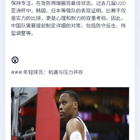
保持专注，在攻防两端展现最佳状态。过去几届U20
亚洲杯中，韩国、日本等强队的表现证明，比赛不仅
是实力的比拼，更是心理和耐力的双重考验。因此，
中国队需要提前制定详细的对策，包括防守反击、阵
型调整等。
😮
### 年轻球员：机遇与压力并存