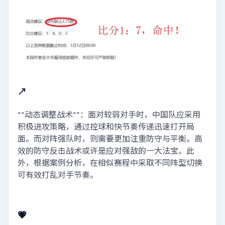
↗️
**动态调整战术**：面对较弱对手时，中国队应采用
积极进攻策略，通过控球和快节奏传递迅速打开局
面。而对阵强队时，则需要更加注重防守与平衡。高
效的防守反击战术或许是应对强敌的一大法宝。此
外，根据案例分析，在相似赛程中采取不同阵型切换
可有效打乱对手节奏。
💗