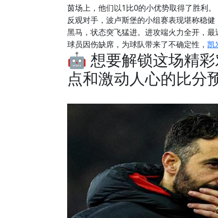
茵场上，他们以1比0的小优势取得了胜利。
反观对手，波卢斯堡的小组赛表现堪称稳健
黑马，状态突飞猛进。进攻端火力全开，最
球员因伤缺席，为球队带来了不确定性，
凯
🤖 想要解锁这场精
点和激动人心的比分