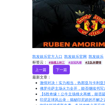
凯发娱乐官方入口
凯发娱乐官网
凯发娱乐
标签云：
#独揽土杯三
#连冠风潮
#主队杯赛情
上一篇
下一篇
最新文章：
激情对决！实力相当，热那亚与卡利亚
佛罗伦萨主场火力全开，能否继续书写
【6胜奇缘！公牛主场烽火再燃，能否
印尼足球风云录：揭秘印尼超的不解之