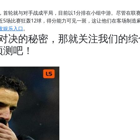
，首轮就与对手战成平局，目前以1分排在小组中游。尽管在联
近5场比赛狂轰12球，得分能力可见一斑，这让他们在客场制造
发娱乐入口
。
彩对决的秘密，那就关注我们的
预测吧！