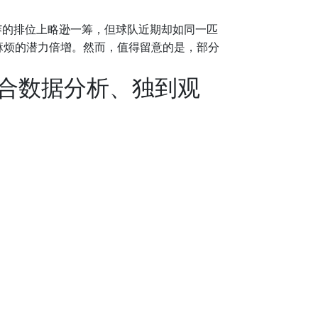
赛的排位上略逊一筹，但球队近期却如同一匹
麻烦的潜力倍增。然而，值得留意的是，部分
综合数据分析、独到观