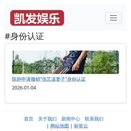
#身份认证
陈婷申请撤销“张艺谋妻子”身份认证
2026-01-04
首页
关于我们
新闻中心
联系我们
|
网站地图
|
标签云