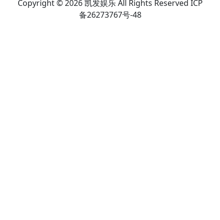
Copyright © 2026 凯发娱乐 All Rights Reserved ICP
备26273767号-48